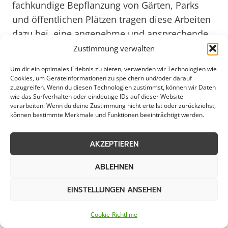
fachkundige Bepflanzung von Gärten, Parks
und öffentlichen Plätzen tragen diese Arbeiten
dazu bei, eine angenehme und ansprechende
Umgebung zu schaffen. In Meerbusch finden
Zustimmung verwalten
sich zahlreiche professionelle Dienstleister, die
Um dir ein optimales Erlebnis zu bieten, verwenden wir Technologien wie
individuelle Konzepte für Pflanzarbeiten
Cookies, um Geräteinformationen zu speichern und/oder darauf
zuzugreifen. Wenn du diesen Technologien zustimmst, können wir Daten
entwickeln und umsetzen. Von der Auswahl der
wie das Surfverhalten oder eindeutige IDs auf dieser Website
passenden Pflanzen bis zur fachgerechten
verarbeiten. Wenn du deine Zustimmung nicht erteilst oder zurückziehst,
können bestimmte Merkmale und Funktionen beeinträchtigt werden.
Anlage von Beeten und Rabatten – Experten in
Meerbusch unterstützen dabei, natürliche
AKZEPTIEREN
Lebensräume zu schaffen und die Attraktivität
der Umgebung zu steigern.
ABLEHNEN
EINSTELLUNGEN ANSEHEN
Durch gezielte Pflanzarbeiten in Meerbusch
können nicht nur private Gärten, sondern auch
Cookie-Richtlinie
öffentliche Grünflächen aufgewertet werden.