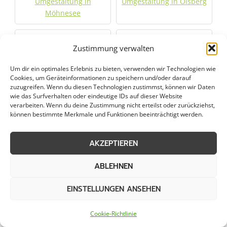
Umgestaltung in
Umgestaltung in Olsberg
Möhnesee
Umgestaltung in
Umgestaltung in
Zustimmung verwalten
Paderborn
Rietberg
Um dir ein optimales Erlebnis zu bieten, verwenden wir Technologien wie
Cookies, um Geräteinformationen zu speichern und/oder darauf
Umgestaltung in Rüthen
Umgestaltung in
zuzugreifen. Wenn du diesen Technologien zustimmst, können wir Daten
Salzkotten
wie das Surfverhalten oder eindeutige IDs auf dieser Website
verarbeiten. Wenn du deine Zustimmung nicht erteilst oder zurückziehst,
können bestimmte Merkmale und Funktionen beeinträchtigt werden.
Umgestaltung in
Umgestaltung in
Steinheim
Warburg
AKZEPTIEREN
Umgestaltung in
Umgestaltung in
ABLEHNEN
Warstein
Winterberg
EINSTELLUNGEN ANSEHEN
Umgestaltung in
Wünnenberg
Cookie-Richtlinie