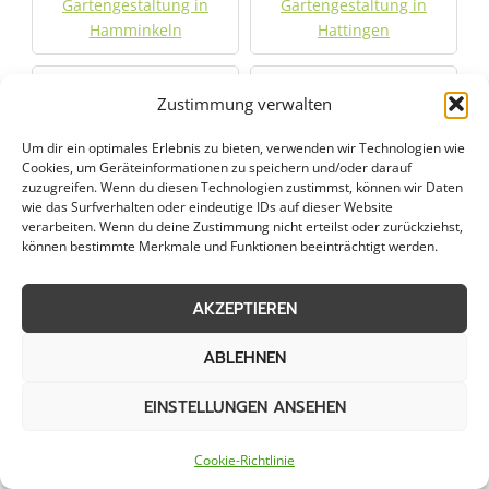
Gartengestaltung in
Gartengestaltung in
Hamminkeln
Hattingen
Gartengestaltung in
Gartengestaltung in
Zustimmung verwalten
Havixbeck
Herdecke
Um dir ein optimales Erlebnis zu bieten, verwenden wir Technologien wie
Cookies, um Geräteinformationen zu speichern und/oder darauf
Gartengestaltung in
Gartengestaltung in
zuzugreifen. Wenn du diesen Technologien zustimmst, können wir Daten
Herne
Herten
wie das Surfverhalten oder eindeutige IDs auf dieser Website
verarbeiten. Wenn du deine Zustimmung nicht erteilst oder zurückziehst,
können bestimmte Merkmale und Funktionen beeinträchtigt werden.
Gartengestaltung in
Gartengestaltung in
Holzwickede
Hünxe
AKZEPTIEREN
Gartengestaltung in
Gartengestaltung in
ABLEHNEN
Isselburg
Issum
EINSTELLUNGEN ANSEHEN
Gartengestaltung in
Gartengestaltung in
Kamen
Kamp-Lintfort
Cookie-Richtlinie