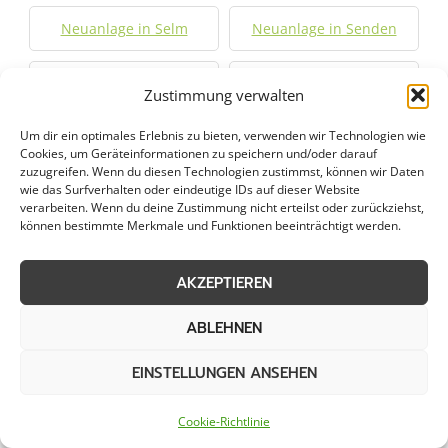
Neuanlage in Selm
Neuanlage in Senden
Neuanlage in
Neuanlage in Soest
Zustimmung verwalten
Sendenhorst
Um dir ein optimales Erlebnis zu bieten, verwenden wir Technologien wie
Cookies, um Geräteinformationen zu speichern und/oder darauf
Neuanlage in
Neuanlage in Telgte
zuzugreifen. Wenn du diesen Technologien zustimmst, können wir Daten
Sprockhövel
wie das Surfverhalten oder eindeutige IDs auf dieser Website
verarbeiten. Wenn du deine Zustimmung nicht erteilst oder zurückziehst,
können bestimmte Merkmale und Funktionen beeinträchtigt werden.
Neuanlage in Unna
Neuanlage in Velbert
AKZEPTIEREN
Neuanlage in Velen
Neuanlage in Waltrop
ABLEHNEN
Neuanlage in Warendorf
Neuanlage in Welver
EINSTELLUNGEN ANSEHEN
Neuanlage in Werdohl
Neuanlage in Werl
Cookie-Richtlinie