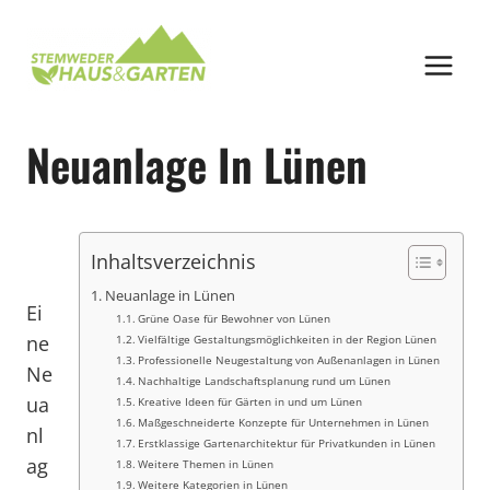
Zum
Inhalt
springen
Neuanlage In Lünen
Inhaltsverzeichnis
Neuanlage in Lünen
Ei
Grüne Oase für Bewohner von Lünen
ne
Vielfältige Gestaltungsmöglichkeiten in der Region Lünen
Professionelle Neugestaltung von Außenanlagen in Lünen
Ne
Nachhaltige Landschaftsplanung rund um Lünen
ua
Kreative Ideen für Gärten in und um Lünen
Maßgeschneiderte Konzepte für Unternehmen in Lünen
nl
Erstklassige Gartenarchitektur für Privatkunden in Lünen
ag
Weitere Themen in Lünen
Weitere Kategorien in Lünen