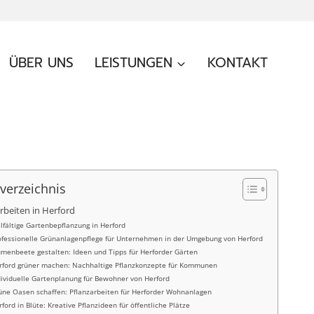
ÜBER UNS
LEISTUNGEN
KONTAKT
sverzeichnis
rbeiten in Herford
elfältige Gartenbepflanzung in Herford
ofessionelle Grünanlagenpflege für Unternehmen in der Umgebung von Herford
umenbeete gestalten: Ideen und Tipps für Herforder Gärten
rford grüner machen: Nachhaltige Pflanzkonzepte für Kommunen
dividuelle Gartenplanung für Bewohner von Herford
üne Oasen schaffen: Pflanzarbeiten für Herforder Wohnanlagen
rford in Blüte: Kreative Pflanzideen für öffentliche Plätze