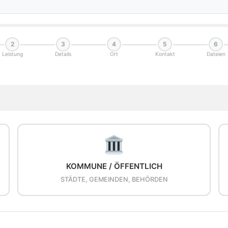
2
3
4
5
6
Leistung
Details
Ort
Kontakt
Dateien
KOMMUNE / ÖFFENTLICH
STÄDTE, GEMEINDEN, BEHÖRDEN