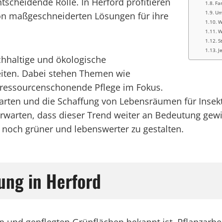
scheidende Rolle. In Herford profitieren
Fa
Um
n maßgeschneiderten Lösungen für ihre
W
W
S
J
chhaltige und ökologische
eiten. Dabei stehen Themen wie
d ressourcenschonende Pflege im Fokus.
arten und die Schaffung von Lebensräumen für Insekte
zu erwarten, dass dieser Trend weiter an Bedeutung ge
 noch grüner und lebenswerter zu gestalten.
ung in Herford