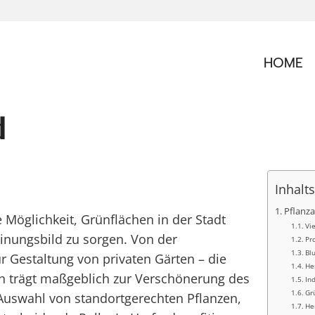
HOME
d
Inhalt
Pflanza
e Möglichkeit, Grünflächen in der Stadt
Vi
inungsbild zu sorgen. Von der
Pr
Bl
ur Gestaltung von privaten Gärten – die
He
en trägt maßgeblich zur Verschönerung des
In
Gr
 Auswahl von standortgerechten Pflanzen,
He