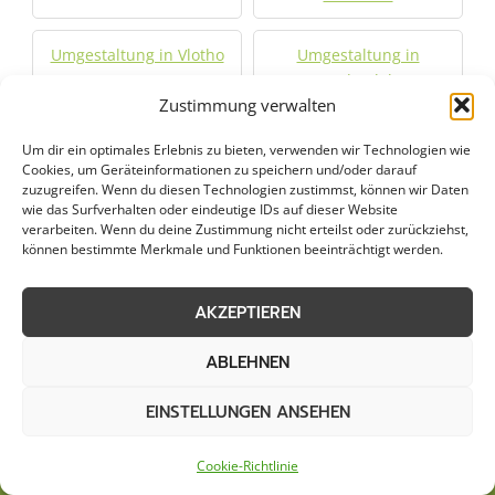
Umgestaltung in Vlotho
Umgestaltung in
Wadersloh
Zustimmung verwalten
Umgestaltung in
Umgestaltung in Welver
Um dir ein optimales Erlebnis zu bieten, verwenden wir Technologien wie
Warendorf
Cookies, um Geräteinformationen zu speichern und/oder darauf
zuzugreifen. Wenn du diesen Technologien zustimmst, können wir Daten
wie das Surfverhalten oder eindeutige IDs auf dieser Website
Umgestaltung in
Umgestaltung in
verarbeiten. Wenn du deine Zustimmung nicht erteilst oder zurückziehst,
können bestimmte Merkmale und Funktionen beeinträchtigt werden.
Werther
Westerkappeln
AKZEPTIEREN
Jetzt Anfrage stellen
ABLEHNEN
Zum Formular
EINSTELLUNGEN ANSEHEN
Cookie-Richtlinie