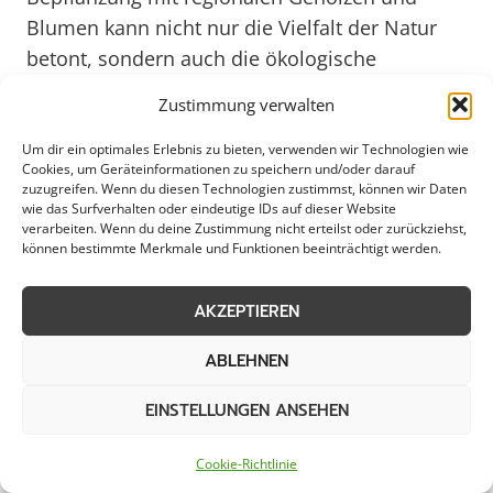
Blumen kann nicht nur die Vielfalt der Natur
betont, sondern auch die ökologische
Nachhaltigkeit gefördert werden. Ein
Zustimmung verwalten
professioneller Landschaftsgärtner in Bad
Laasphe kann dabei unterstützen, individuelle
Um dir ein optimales Erlebnis zu bieten, verwenden wir Technologien wie
Cookies, um Geräteinformationen zu speichern und/oder darauf
Konzepte für Pflanzarbeiten zu entwickeln, die
zuzugreifen. Wenn du diesen Technologien zustimmst, können wir Daten
wie das Surfverhalten oder eindeutige IDs auf dieser Website
sowohl ästhetisch ansprechend als auch
verarbeiten. Wenn du deine Zustimmung nicht erteilst oder zurückziehst,
ökologisch sinnvoll sind.
können bestimmte Merkmale und Funktionen beeinträchtigt werden.
AKZEPTIEREN
Weitere Themen in Bad Laasphe
ABLEHNEN
Gartengestaltung
Neuanlage
EINSTELLUNGEN ANSEHEN
Cookie-Richtlinie
Umgestaltung
Wegebau