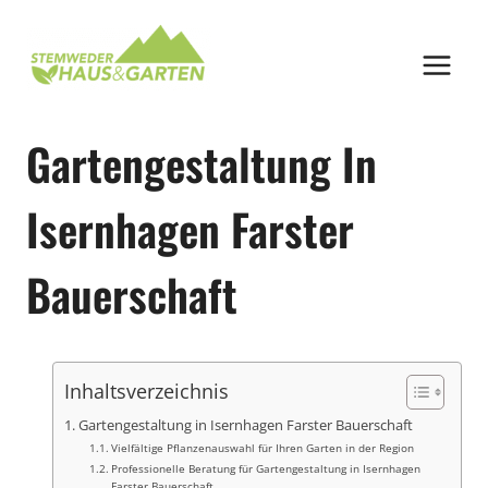
Zum
Inhalt
springen
Gartengestaltung In
Isernhagen Farster
Bauerschaft
Inhaltsverzeichnis
Gartengestaltung in Isernhagen Farster Bauerschaft
Vielfältige Pflanzenauswahl für Ihren Garten in der Region
Professionelle Beratung für Gartengestaltung in Isernhagen
Farster Bauerschaft