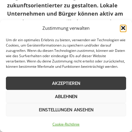
zukunftsorientierter zu gestalten. Lokale
Unternehmen und Bürger können aktiv am
Gestaltungsprozess teilhaben, um Emden
Zustimmung verwalten
als lebenswerte Stadt weiter zu entwickeln.
Um dir ein optimales Erlebnis zu bieten, verwenden wir Technologien wie
Cookies, um Geräteinformationen zu speichern und/oder darauf
Weitere Themen in Emden
zuzugreifen. Wenn du diesen Technologien zustimmst, können wir Daten
wie das Surfverhalten oder eindeutige IDs auf dieser Website
verarbeiten. Wenn du deine Zustimmung nicht erteilst oder zurückziehst,
können bestimmte Merkmale und Funktionen beeinträchtigt werden.
Gartengestaltung
Neuanlage
AKZEPTIEREN
Umgestaltung
Terrassenbau
ABLEHNEN
Zaunbau
Pflanzarbeiten
EINSTELLUNGEN ANSEHEN
Cookie-Richtlinie