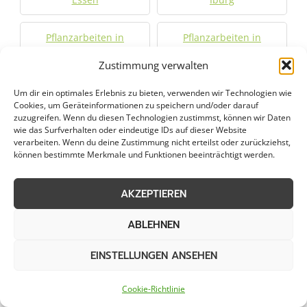
Pflanzarbeiten in
Pflanzarbeiten in
Bissendorf
Bohmte
Zustimmung verwalten
Pflanzarbeiten in
Pflanzarbeiten in
Um dir ein optimales Erlebnis zu bieten, verwenden wir Technologien wie
Cookies, um Geräteinformationen zu speichern und/oder darauf
Bramsche
Damme
zuzugreifen. Wenn du diesen Technologien zustimmst, können wir Daten
wie das Surfverhalten oder eindeutige IDs auf dieser Website
verarbeiten. Wenn du deine Zustimmung nicht erteilst oder zurückziehst,
Pflanzarbeiten in
Pflanzarbeiten in
können bestimmte Merkmale und Funktionen beeinträchtigt werden.
Diepholz
Dinklage
AKZEPTIEREN
Pflanzarbeiten in
Pflanzarbeiten in
Georgsmarienhütte
Hasbergen
ABLEHNEN
Pflanzarbeiten in Hilter
Pflanzarbeiten in Melle
EINSTELLUNGEN ANSEHEN
Pflanzarbeiten in
Pflanzarbeiten in
Cookie-Richtlinie
Osnabrück
Quakenbrück