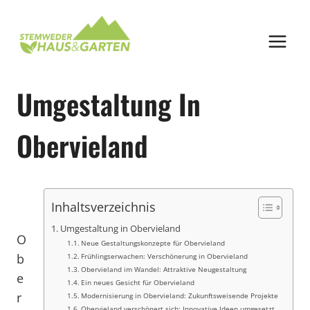
Zum
Inhalt
springen
Umgestaltung In
Obervieland
Inhaltsverzeichnis
Umgestaltung in Obervieland
O
Neue Gestaltungskonzepte für Obervieland
b
Frühlingserwachen: Verschönerung in Obervieland
Obervieland im Wandel: Attraktive Neugestaltung
e
Ein neues Gesicht für Obervieland
r
Modernisierung in Obervieland: Zukunftsweisende Projekte
Obervieland verschönert sich: Innovative Ideen umgesetzt