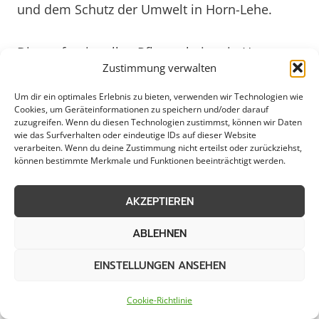
und dem Schutz der Umwelt in Horn-Lehe.
Die professionellen Pflanzarbeiten in Horn-
Zustimmung verwalten
Lehe bieten maßgeschneiderte Lösungen für
jede Anforderung. Egal, ob es um die
Um dir ein optimales Erlebnis zu bieten, verwenden wir Technologien wie
Cookies, um Geräteinformationen zu speichern und/oder darauf
Neugestaltung eines Privatgartens, die
zuzugreifen. Wenn du diesen Technologien zustimmst, können wir Daten
Begrünung von öffentlichen Plätzen oder die
wie das Surfverhalten oder eindeutige IDs auf dieser Website
verarbeiten. Wenn du deine Zustimmung nicht erteilst oder zurückziehst,
Pflege von Grünanlagen geht – die Experten
können bestimmte Merkmale und Funktionen beeinträchtigt werden.
setzen ihr Fachwissen und ihre Erfahrung ein,
um individuelle Kundenwünsche zu erfüllen
AKZEPTIEREN
und nachhaltige Ergebnisse zu erzielen. Mit
kreativen Konzepten und professioneller
ABLEHNEN
Umsetzung prägen sie das Stadtbild von Horn-
EINSTELLUNGEN ANSEHEN
Lehe und schaffen grüne Lebensräume für
Menschen und Natur.
Cookie-Richtlinie