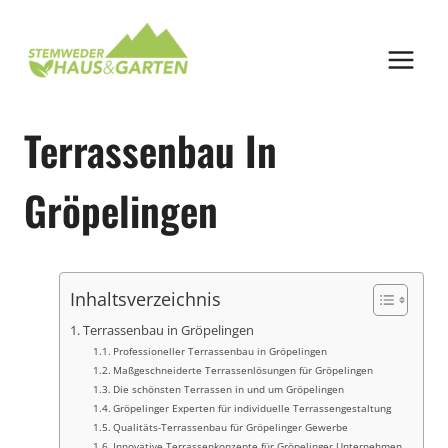
Zum
Inhalt
springen
Terrassenbau In
Gröpelingen
Inhaltsverzeichnis
Terrassenbau in Gröpelingen
Professioneller Terrassenbau in Gröpelingen
Maßgeschneiderte Terrassenlösungen für Gröpelingen
Die schönsten Terrassen in und um Gröpelingen
Gröpelinger Experten für individuelle Terrassengestaltung
Qualitäts-Terrassenbau für Gröpelinger Gewerbe
Innovative Terrassenkonzepte für Gröpelinger Unternehmen