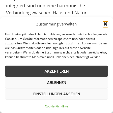
integriert sind und eine harmonische
Verbindung zwischen Haus und Natur
schaffen. Mit Blick auf das Jahr 2025 wird
Zustimmung verwalten
erwartet, dass innovative Technologien und
nachhaltige Materialien vermehrt Einzug in den
Um dir ein optimales Erlebnis zu bieten, verwenden wir Technologien wie
Cookies, um Geräteinformationen zu speichern und/oder darauf
Terrassenbau halten werden, um den
zuzugreifen. Wenn du diesen Technologien zustimmst, können wir Daten
ökologischen Ansprüchen gerecht zu werden.
wie das Surfverhalten oder eindeutige IDs auf dieser Website
verarbeiten. Wenn du deine Zustimmung nicht erteilst oder zurückziehst,
können bestimmte Merkmale und Funktionen beeinträchtigt werden.
Modernes Design für Terrassen in
AKZEPTIEREN
Gröpelingen
ABLEHNEN
EINSTELLUNGEN ANSEHEN
Gröpelingen, als lebendiger Stadtteil Bremens,
bietet mit seinen grünen Oasen und
Cookie-Richtlinie