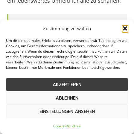
ein lebenswertes Umfeld für alle zu schaffen.
Weitere Themen in Gröpelingen
Zustimmung verwalten
Um dir ein optimales Erlebnis zu bieten, verwenden wir Technologien wie
Gartengestaltung
Umgestaltung
Cookies, um Geräteinformationen zu speichern und/oder darauf
zuzugreifen. Wenn du diesen Technologien zustimmst, können wir Daten
wie das Surfverhalten oder eindeutige IDs auf dieser Website
Wegebau
Terrassenbau
verarbeiten. Wenn du deine Zustimmung nicht erteilst oder zurückziehst,
können bestimmte Merkmale und Funktionen beeinträchtigt werden.
Zaunbau
Pflanzarbeiten
AKZEPTIEREN
ABLEHNEN
Weitere Kategorien in Gröpelingen
EINSTELLUNGEN ANSEHEN
Cookie-Richtlinie
Grünpflege in
Objektpflege in