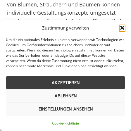
von Blumen, Sträuchern und Bäumen können
individuelle Gestaltungskonzepte umgesetzt
werden, die die Einzigartigkeit von Blumenthal
Zustimmung verwalten
unterstreichen. Expert:innen für Pflanzarbeiten
beraten gerne zu passenden Pflanzenarten,
Um dir ein optimales Erlebnis zu bieten, verwenden wir Technologien wie
Standortbedingungen und Pflegehinweisen,
Cookies, um Geräteinformationen zu speichern und/oder darauf
zuzugreifen. Wenn du diesen Technologien zustimmst, können wir Daten
um langfristig eine ansprechende Begrünung
wie das Surfverhalten oder eindeutige IDs auf dieser Website
verarbeiten. Wenn du deine Zustimmung nicht erteilst oder zurückziehst,
zu gewährleisten.
können bestimmte Merkmale und Funktionen beeinträchtigt werden.
In Blumenthal spielen nachhaltige und
AKZEPTIEREN
ökologische Aspekte bei Pflanzarbeiten eine
immer größere Rolle. Durch die Verwendung
ABLEHNEN
heimischer Pflanzenarten und die Schaffung
EINSTELLUNGEN ANSEHEN
von naturnahen Lebensräumen können nicht
nur die Artenvielfalt gefördert, sondern auch
Cookie-Richtlinie
das ökologische Gleichgewicht in der