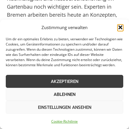
Gartenbau noch wichtiger sein. Experten in
Bremen arbeiten bereits heute an Konzepten,
die eine umweltfreundliche Gartengestaltung
Zustimmung verwalten
ermöglichen. So wird das Grün in der Stadt
auch in Zukunft eine bedeutende Rolle für das
Um dir ein optimales Erlebnis zu bieten, verwenden wir Technologien wie
Cookies, um Geräteinformationen zu speichern und/oder darauf
Wohlbefinden der Bewohner spielen.
zuzugreifen. Wenn du diesen Technologien zustimmst, können wir Daten
wie das Surfverhalten oder eindeutige IDs auf dieser Website
verarbeiten. Wenn du deine Zustimmung nicht erteilst oder zurückziehst,
Gartengestaltung
können bestimmte Merkmale und Funktionen beeinträchtigt werden.
Neuanlage
Umgestaltung
AKZEPTIEREN
Wegebau
ABLEHNEN
Terrassenbau
Zaunbau
EINSTELLUNGEN ANSEHEN
Pflanzarbeiten
Cookie-Richtlinie