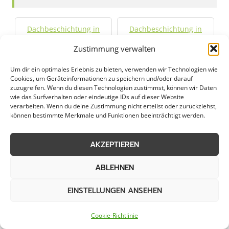
Dachbeschichtung in
Dachbeschichtung in
Aachen
Alsdorf
Zustimmung verwalten
Dachbeschichtung in
Dachbeschichtung in
Um dir ein optimales Erlebnis zu bieten, verwenden wir Technologien wie
Cookies, um Geräteinformationen zu speichern und/oder darauf
Bad Münstereifel
Baesweiler
zuzugreifen. Wenn du diesen Technologien zustimmst, können wir Daten
wie das Surfverhalten oder eindeutige IDs auf dieser Website
verarbeiten. Wenn du deine Zustimmung nicht erteilst oder zurückziehst,
Dachbeschichtung in
Dachbeschichtung in
können bestimmte Merkmale und Funktionen beeinträchtigt werden.
Bedburg
Brühl
AKZEPTIEREN
Dachbeschichtung in
Dachbeschichtung in
Düren
Erftstadt
ABLEHNEN
Dachbeschichtung in
Dachbeschichtung in
EINSTELLUNGEN ANSEHEN
Euskirchen
Gangelt
Cookie-Richtlinie
Dachbeschichtung in
Dachbeschichtung in