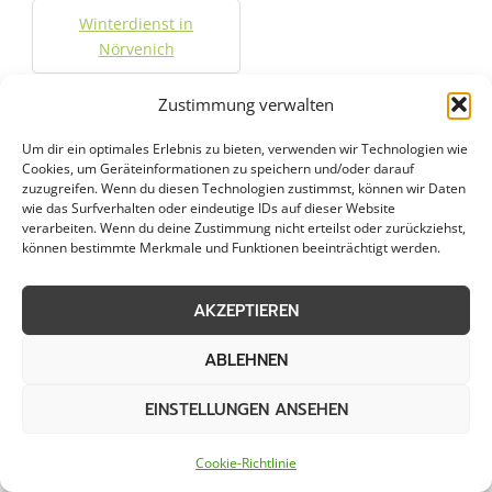
Winterdienst in
Nörvenich
Zustimmung verwalten
Städte im Umkreis von 50 km
Um dir ein optimales Erlebnis zu bieten, verwenden wir Technologien wie
Cookies, um Geräteinformationen zu speichern und/oder darauf
zuzugreifen. Wenn du diesen Technologien zustimmst, können wir Daten
wie das Surfverhalten oder eindeutige IDs auf dieser Website
Dachversiegelung in
Dachversiegelung in
verarbeiten. Wenn du deine Zustimmung nicht erteilst oder zurückziehst,
Aachen
Alfter
können bestimmte Merkmale und Funktionen beeinträchtigt werden.
Dachversiegelung in
Dachversiegelung in
AKZEPTIEREN
Alsdorf
Altstadt Nord
ABLEHNEN
Dachversiegelung in
Dachversiegelung in Bad
EINSTELLUNGEN ANSEHEN
Altstadt Sud
Honnef
Cookie-Richtlinie
Dachversiegelung in Bad
Dachversiegelung in