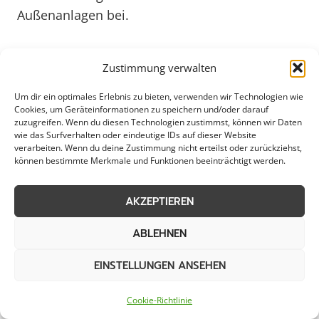
Außenanlagen bei.
Durch eine fachgerechte Algen- und
Zustimmung verwalten
Moosentfernung in Ritterhude können
langfristige Schäden an Fassaden, Dächern und
Um dir ein optimales Erlebnis zu bieten, verwenden wir Technologien wie
Cookies, um Geräteinformationen zu speichern und/oder darauf
Gehwegen vermieden werden. Experten
zuzugreifen. Wenn du diesen Technologien zustimmst, können wir Daten
wie das Surfverhalten oder eindeutige IDs auf dieser Website
arbeiten mit speziellen Reinigungsmitteln und
verarbeiten. Wenn du deine Zustimmung nicht erteilst oder zurückziehst,
Techniken, um eine effektive und schonende
können bestimmte Merkmale und Funktionen beeinträchtigt werden.
Reinigung zu gewährleisten. So bleibt die
Bausubstanz geschützt und die Lebensdauer
AKZEPTIEREN
der Oberflächen wird verlängert. Mit Blick auf
ABLEHNEN
das Jahr 2025 ist es wichtig, bereits heute
präventive Maßnahmen zu ergreifen, um
EINSTELLUNGEN ANSEHEN
langfristige Kosten zu minimieren und die
Umwelt nachhaltig zu schonen. In Ritterhude
Cookie-Richtlinie
lohnt es sich daher, auf professionelle Algen-