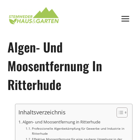
Zum
Inhalt
springen
Algen- Und
Moosentfernung In
Ritterhude
Inhaltsverzeichnis
Algen- und Moosentfernung in Ritterhude
Professionelle Algenbekämpfung für Gewerbe und Industrie in
Ritterhude
Effektive Moosentfernung für eine saubere Umgebung in der