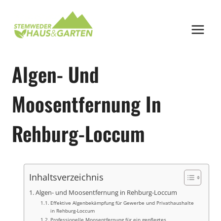
Zum
Inhalt
springen
Algen- Und
Moosentfernung In
Rehburg-Loccum
Inhaltsverzeichnis
Algen- und Moosentfernung in Rehburg-Loccum
Effektive Algenbekämpfung für Gewerbe und Privathaushalte
in Rehburg-Loccum
Professionelle Moosentfernung für ein gepflegtes