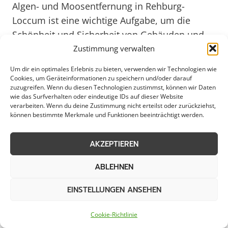
Algen- und Moosentfernung in Rehburg-
Loccum ist eine wichtige Aufgabe, um die
Schönheit und Sicherheit von Gebäuden und
Außenbereichen zu erhalten. In Rehburg-
Zustimmung verwalten
Loccum können Algen und Moos durch das
Um dir ein optimales Erlebnis zu bieten, verwenden wir Technologien wie
feuchte Klima und die häufigen Niederschläge
Cookies, um Geräteinformationen zu speichern und/oder darauf
zuzugreifen. Wenn du diesen Technologien zustimmst, können wir Daten
schnell wachsen und zu unschönen
wie das Surfverhalten oder eindeutige IDs auf dieser Website
Verfärbungen führen. Es ist daher ratsam,
verarbeiten. Wenn du deine Zustimmung nicht erteilst oder zurückziehst,
können bestimmte Merkmale und Funktionen beeinträchtigt werden.
regelmäßig professionelle Dienstleistungen zur
Algen- und Moosentfernung in Anspruch zu
AKZEPTIEREN
nehmen, um langfristige Schäden an Fassaden,
Dächern und Wegen zu vermeiden.
ABLEHNEN
Spezialisierte Unternehmen in Rehburg-
EINSTELLUNGEN ANSEHEN
Loccum bieten effektive Lösungen zur
Entfernung von Algen und Moos an, um die
Cookie-Richtlinie
Langlebigkeit und Ästhetik von Gebäuden zu