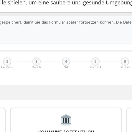
lle spielen, um eine saubere und gesunde Umgebung
gespeichert, damit Sie das Formular später fortsetzen können. Die Da
2
3
4
5
6
Leistung
Details
Ort
Kontakt
Dateien