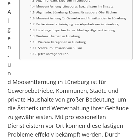
Algenfrei dank Experten in Lüneburg
e
Moosentfernung: Lüneburgs Spezialisten im Einsatz
A
Algen ade: Lüneburgs Lösung für saubere Oberflächen
Moosentfernung für Gewerbe und Privatkunden in Lüneburg
l
Professionelle Reinigung von Algenbelägen in Lüneburg
g
Lüneburgs Experten für nachhaltige Algenentfernung
Weitere Themen in Lüneburg
e
Weitere Kategorien in Lüneburg
n
Städte im Umkreis von 50 km
Jetzt Anfrage stellen
-
u
n
d Moosentfernung in Lüneburg ist für
Gewerbebetriebe, Kommunen, Städte und
private Haushalte von großer Bedeutung, um
die Ästhetik und Werterhaltung ihrer Gebäude
zu gewährleisten. Mit professionellen
Dienstleistern vor Ort können diese lästigen
Probleme effektiv bekämpft werden. Durch