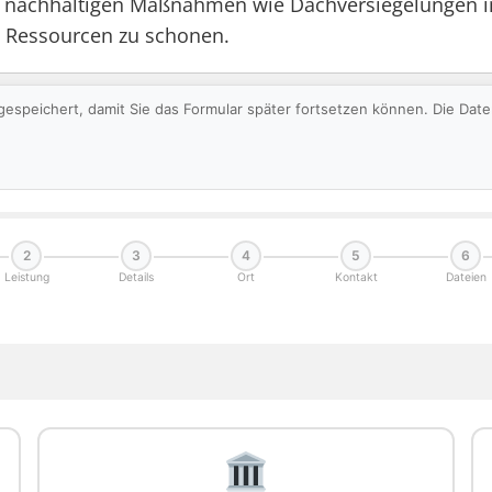
von nachhaltigen Maßnahmen wie Dachversiegelungen 
 Ressourcen zu schonen.
gespeichert, damit Sie das Formular später fortsetzen können. Die Da
2
3
4
5
6
Leistung
Details
Ort
Kontakt
Dateien