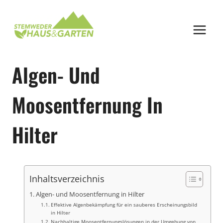
Zum
Inhalt
springen
Algen- Und
Moosentfernung In
Hilter
Inhaltsverzeichnis
Algen- und Moosentfernung in Hilter
Effektive Algenbekämpfung für ein sauberes Erscheinungsbild
in Hilter
Nachhaltige Moosentfernungslösungen in der Umgebung von