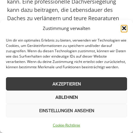
kann. Eine professionelle Dachversiegelung
kann dazu beitragen, die Lebensdauer des
Daches zu verlängern und teure Reparaturen
zu vermeiden.
Zustimmung verwalten
Um dir ein optimales Erlebnis zu bieten, verwenden wir Technologien wie
Die Bewohner von Herzberg am Harz
Cookies, um Geräteinformationen zu speichern und/oder darauf
zuzugreifen. Wenn du diesen Technologien zustimmst, können wir Daten
profitieren von einer hochwertigen
wie das Surfverhalten oder eindeutige IDs auf dieser Website
Dachversiegelung in vielerlei Hinsicht. Sie
verarbeiten. Wenn du deine Zustimmung nicht erteilst oder zurückziehst,
können bestimmte Merkmale und Funktionen beeinträchtigt werden.
schützt nicht nur das Dach vor Schäden,
sondern kann auch zur Energieeffizienz des
AKZEPTIEREN
Gebäudes beitragen, indem sie die
Wärmedämmung verbessert. Darüber hinaus
ABLEHNEN
kann eine gut versiegelte Dachfläche das
Gesamtbild des Gebäudes positiv beeinflussen
EINSTELLUNGEN ANSEHEN
und den Wert der Immobilie steigern. Mit Blick
Cookie-Richtlinie
auf das Jahr 2025 und die steigenden