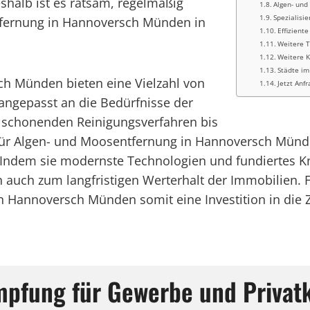
shalb ist es ratsam, regelmäßig
Algen- und
Spezialisi
tfernung in Hannoversch Münden in
Effizient
Weitere 
Weitere 
Städte im
ch Münden bieten eine Vielzahl von
Jetzt Anfr
ngepasst an die Bedürfnisse der
 schonenden Reinigungsverfahren bis
für Algen- und Moosentfernung in Hannoversch Münden
ndem sie modernste Technologien und fundiertes Kno
n auch zum langfristigen Werterhalt der Immobilien
 Hannoversch Münden somit eine Investition in die Z
mpfung für Gewerbe und Privat