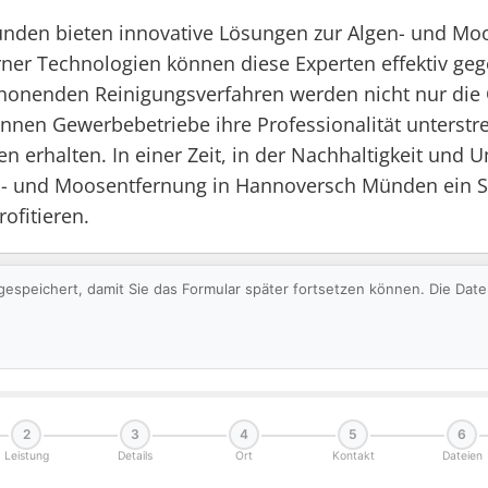
Münden bieten innovative Lösungen zur Algen- und Mo
er Technologien können diese Experten effektiv gege
chonenden Reinigungsverfahren werden nicht nur die 
 können Gewerbebetriebe ihre Professionalität unters
n erhalten. In einer Zeit, in der Nachhaltigkeit und 
- und Moosentfernung in Hannoversch Münden ein Schri
ofitieren.
gespeichert, damit Sie das Formular später fortsetzen können. Die Da
2
3
4
5
6
Leistung
Details
Ort
Kontakt
Dateien