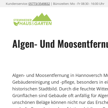
Zum
Kundenservice:
05773/3549832
| Bürozeiten: Mo - Fr 08:30 - 16:00 Uhr
Inhalt
springen
Algen- Und Moosentfern
Algen- und Moosentfernung in Hannoversch Mün
Gebäudereinigung und -pflege, besonders in e
historischen Stadtbild. Durch die feuchte Wit
Grünflächen sind Gebäude oft anfällig für Alg
unschönen Beläge können nicht nur das Ersche