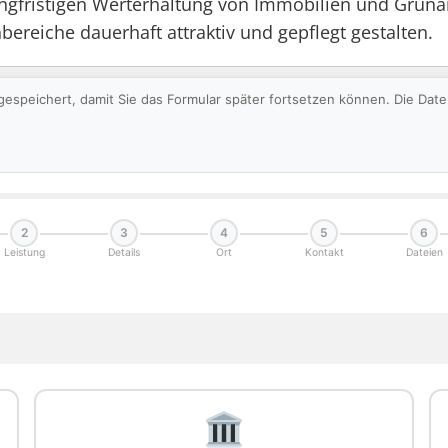
angfristigen Werterhaltung von Immobilien und Grü
ereiche dauerhaft attraktiv und gepflegt gestalten.
gespeichert, damit Sie das Formular später fortsetzen können. Die Da
2
3
4
5
6
Leistung
Details
Ort
Kontakt
Dateien