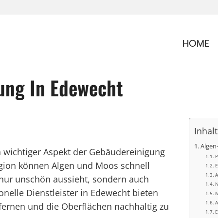
HOME
ung In Edewecht
Inhal
Algen
n wichtiger Aspekt der Gebäudereinigung
P
egion können Algen und Moos schnell
E
A
nur unschön aussieht, sondern auch
N
onelle Dienstleister in Edewecht bieten
M
A
fernen und die Oberflächen nachhaltig zu
E