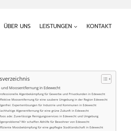
ÜBER UNS
LEISTUNGEN
KONTAKT
tsverzeichnis
- und Moosentfernung in Edewecht
rofessionelle Algenbekämpfung für Gewerbe und Privatkunden in Edewecht
ffektive Moosentfernung für eine saubere Umgebung in der Region Edewecht
lgenfrei: Expertenlösungen für Industrie und Kommunen in Edewecht
achhaltige Algenentfernung für eine grüne Zukunft in Edewecht
oos ade: Zuverlässige Reinigungsservices in Edewecht und Umgebung
lgenprobleme? Wir schaffen Abhilfe für Bewohner von Edewecht
ffiziente Moosbekämpfung für eine gepflegte Stadtlandschaft in Edewecht