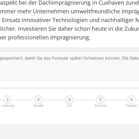
ltaspekt bei der Dachimprägnierung in Cuxhaven zun
n immer mehr Unternehmen umweltfreundliche Impräg
Einsatz innovativer Technologien und nachhaltiger M
glicher. Investieren Sie daher schon heute in die Zuk
einer professionellen Imprägnierung.
gespeichert, damit Sie das Formular später fortsetzen können. Die Da
2
3
4
5
6
Leistung
Details
Ort
Kontakt
Dateien