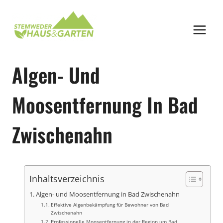
Zum
Inhalt
springen
Algen- Und
Moosentfernung In Bad
Zwischenahn
Inhaltsverzeichnis
Algen- und Moosentfernung in Bad Zwischenahn
Effektive Algenbekämpfung für Bewohner von Bad
Zwischenahn
Professionelle Moosentfernung in der Region um Bad