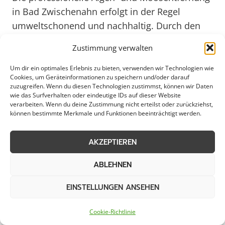
in Bad Zwischenahn erfolgt in der Regel
umweltschonend und nachhaltig. Durch den
Einsatz moderner Reinigungstechniken und
Zustimmung verwalten
biologisch abbaubarer Reinigungsmittel
werden nicht nur die unerwünschten
Um dir ein optimales Erlebnis zu bieten, verwenden wir Technologien wie
Cookies, um Geräteinformationen zu speichern und/oder darauf
Bewüchse effektiv entfernt, sondern auch die
zuzugreifen. Wenn du diesen Technologien zustimmst, können wir Daten
Umwelt geschont. Gewerbebetriebe können
wie das Surfverhalten oder eindeutige IDs auf dieser Website
verarbeiten. Wenn du deine Zustimmung nicht erteilst oder zurückziehst,
durch eine saubere und gepflegte
können bestimmte Merkmale und Funktionen beeinträchtigt werden.
Außendarstellung das Vertrauen von Kunden
stärken, während Städte und Kommunen das
AKZEPTIEREN
positive Erscheinungsbild ihrer öffentlichen
ABLEHNEN
Einrichtungen bewahren. Auch private
Haushalte profitieren von einer professionellen
EINSTELLUNGEN ANSEHEN
Algen- und Moosentfernung, um ihre
Immobilie langfristig zu schützen und den Wert
Cookie-Richtlinie
zu erhalten.