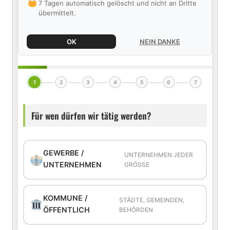
7 Tagen automatisch gelöscht und nicht an Dritte
übermittelt.
OK
NEIN DANKE
1
2
3
4
5
6
7
Für wen dürfen wir tätig werden?
GEWERBE /
UNTERNEHMEN JEDER
UNTERNEHMEN
GRÖSSE
KOMMUNE /
STÄDTE, GEMEINDEN,
ÖFFENTLICH
BEHÖRDEN