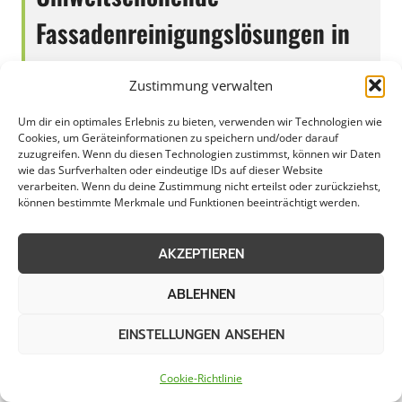
Fassadenreinigungslösungen in
Bad Harzburg und Umgebung
Zustimmung verwalten
Um dir ein optimales Erlebnis zu bieten, verwenden wir Technologien wie
Cookies, um Geräteinformationen zu speichern und/oder darauf
Die Fassadenreinigung in Bad Harzburg erfreut
zuzugreifen. Wenn du diesen Technologien zustimmst, können wir Daten
wie das Surfverhalten oder eindeutige IDs auf dieser Website
sich großer Beliebtheit bei Gewerbetreibenden,
verarbeiten. Wenn du deine Zustimmung nicht erteilst oder zurückziehst,
Kommunen, Städten und privaten Haushalten.
können bestimmte Merkmale und Funktionen beeinträchtigt werden.
Mit professionellen Dienstleistern vor Ort
können Gebäudefassaden effektiv gereinigt
AKZEPTIEREN
und von Schmutzpartikeln befreit werden. Die
ABLEHNEN
malerische Kulisse von Bad Harzburg mit
seinen historischen Gebäuden und modernen
EINSTELLUNGEN ANSEHEN
Strukturen erfordert regelmäßige Pflege, um
den optischen Charme zu bewahren.
Cookie-Richtlinie